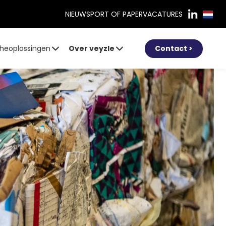
NIEUWS
PORT OF PAPER
VACATURES
heoplossingen
Over veyzle
Contact >