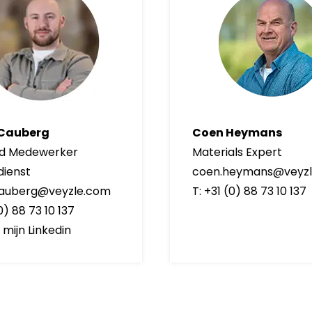
 Cauberg
Coen Heymans
nd Medewerker
Materials Expert
dienst
coen.heymans@veyz
cauberg@veyzle.com
T: +31 (0) 88 73 10 137
(0) 88 73 10 137
mijn Linkedin