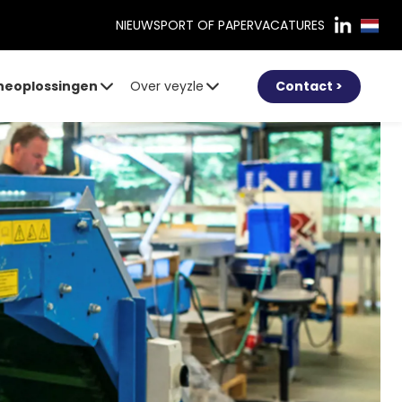
NIEUWS
PORT OF PAPER
VACATURES
heoplossingen
Over veyzle
Contact >