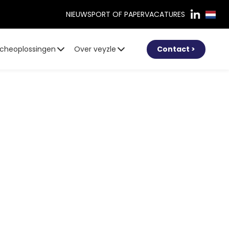
NIEUWS
PORT OF PAPER
VACATURES
cheoplossingen
Over veyzle
Contact >