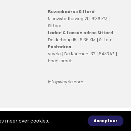
Bezoekadres Sittard
Nieuwstadterweg 21 | 6136 KM |
Sittard
Laden & Lossen adres Sittard
Dalderhaag 15 | 6136 KM | Sittard
Postadres
veyzle | De Koumen 132 | 6433 KE |
Hoensbroek
info@veyzle.com
© 2026 Ortessa
Voorwaarden
Disclaimer
ees meer over
cookies
.
Accepteer