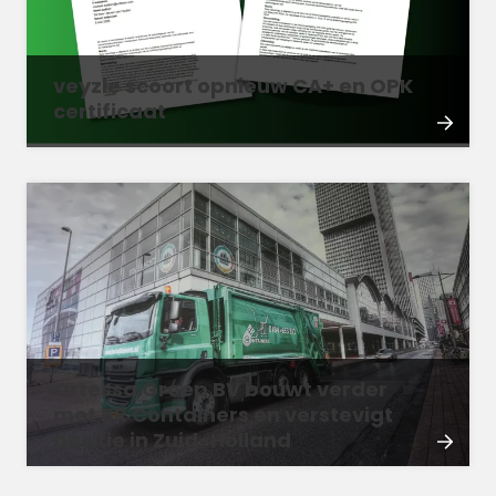
veyzle scoort opnieuw CA+ en OPK
certificaat
Ortessa Groep BV bouwt verder
met BR Containers en verstevigt
positie in Zuid-Holland