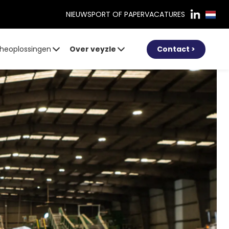
NIEUWS
PORT OF PAPER
VACATURES
heoplossingen
Over veyzle
Contact >