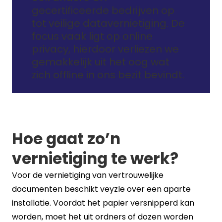
gecertificeerde bedrijven op
tot veilige datavernietiging. De
focus vaak ligt op online
privacy, hierdoor verliezen we
gemakkelijk uit het oog wat
zich offline in ons bezit bevindt.
Hoe gaat zo’n
vernietiging te werk?
Voor de vernietiging van vertrouwelijke
documenten beschikt veyzle over een aparte
installatie. Voordat het papier versnipperd kan
worden, moet het uit ordners of dozen worden