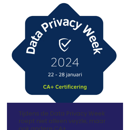
Tijdens de Data Privacy Week
roept niet alleen veyzle, maar
ook andere CA+