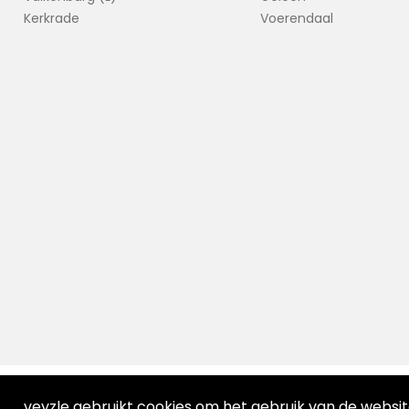
Kerkrade
Voerendaal
veyzle gebruikt cookies om het gebruik van de websi