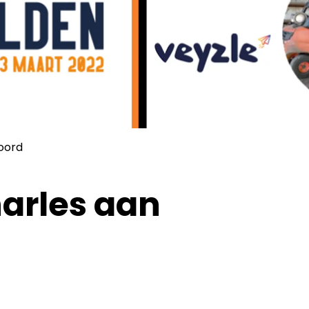
oord
arles aan