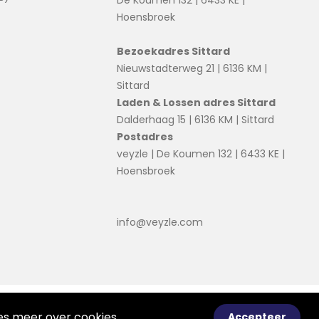
De Koumen 132 | 6433 KE |
Hoensbroek
Bezoekadres Sittard
Nieuwstadterweg 21 | 6136 KM |
Sittard
Laden & Lossen adres Sittard
Dalderhaag 15 | 6136 KM | Sittard
Postadres
veyzle | De Koumen 132 | 6433 KE |
Hoensbroek
info@veyzle.com
© 2026 Ortessa
Voorwaarden
Disclaimer
ees meer over
cookies
.
Accepteer