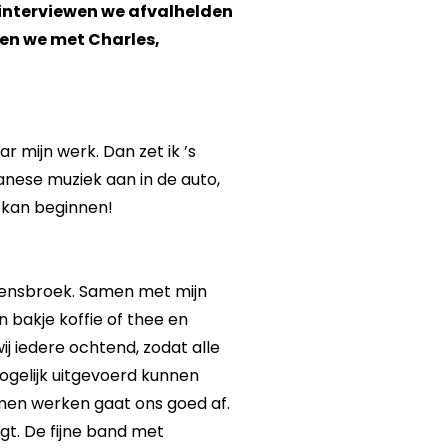
interviewen we afvalhelden
ken we met Charles,
r mijn werk. Dan zet ik ’s
anese muziek aan in de auto,
 kan beginnen!
oensbroek. Samen met mijn
 bakje koffie of thee en
j iedere ochtend, zodat alle
gelijk uitgevoerd kunnen
amen werken gaat ons goed af.
agt. De fijne band met