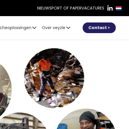
NIEUWS
PORT OF PAPER
VACATURES
cheoplossingen
Over veyzle
Contact >