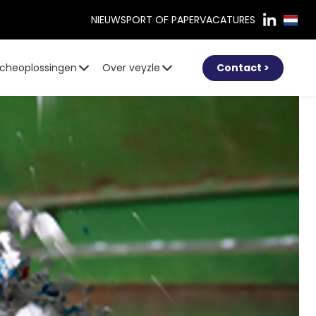
NIEUWS
PORT OF PAPER
VACATURES
cheoplossingen
Over veyzle
Contact >