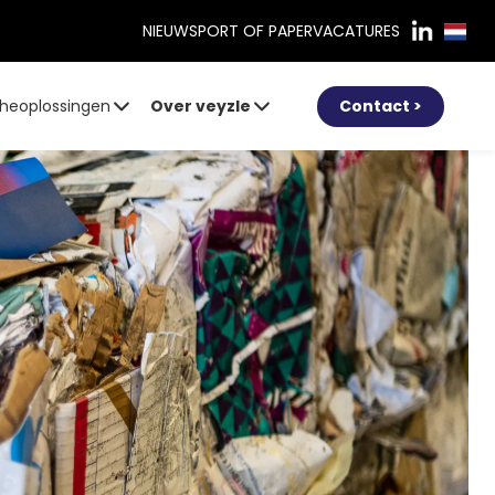
NIEUWS
PORT OF PAPER
VACATURES
heoplossingen
Over veyzle
Contact >