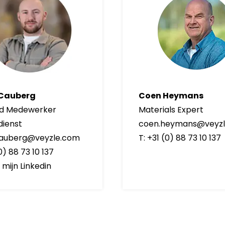
 Cauberg
Coen Heymans
nd Medewerker
Materials Expert
dienst
coen.heymans@veyz
cauberg@veyzle.com
T: +31 (0) 88 73 10 137
(0) 88 73 10 137
mijn Linkedin