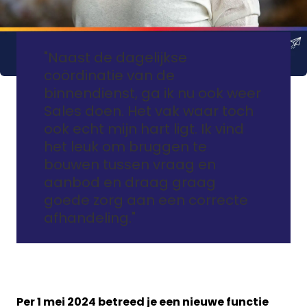
"Naast de dagelijkse
coördinatie van de
binnendienst, ga ik nu ook weer
Sales doen. Het vak waar toch
ook echt mijn hart ligt. Ik vind
het leuk om bruggen te
bouwen tussen vraag en
aanbod en draag graag
goede zorg aan een correcte
afhandeling."
Per 1 mei 2024 betreed je een nieuwe functie