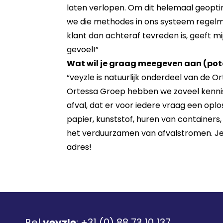
laten verlopen. Om dit helemaal geopti
we die methodes in ons systeem regel
klant dan achteraf tevreden is, geeft mi
gevoel!”
Wat wil je graag meegeven aan (pote
“veyzle is natuurlijk onderdeel van de O
Ortessa Groep hebben we zoveel kennis
afval, dat er voor iedere vraag een oplo
papier, kunststof, huren van containers,
het verduurzamen van afvalstromen. Je b
adres!
Bel
veyzle
:
+31 (0) 88 73 10 137