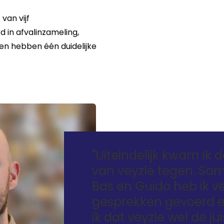
van vijf
 in afvalinzameling,
en hebben één duidelijke
"Uiteindelijk kwam ik 
van veyzle tegen. Sa
Bas en Guido heb ik v
gesprekken gevoerd e
ik dat veyzle wel de j