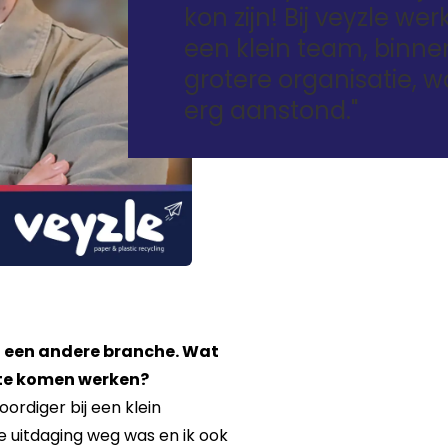
kon zijn! Bij veyzle we
een klein team, binne
grotere organisatie, w
erg aanstond."
n een andere branche. Wat
e te komen werken?
ordiger bij een klein
e uitdaging weg was en ik ook