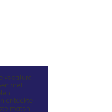
de vacature
men met
elen
n ontdekte
uiste match