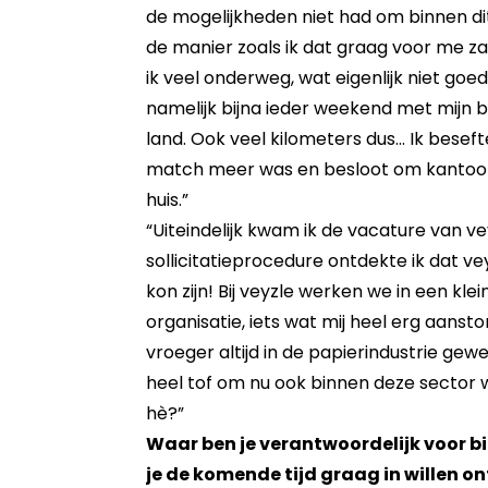
de mogelijkheden niet had om binnen dit
de manier zoals ik dat graag voor me z
ik veel onderweg, wat eigenlijk niet goed 
namelijk bijna ieder weekend met mijn ba
land. Ook veel kilometers dus... Ik bese
match meer was en besloot om kantoorb
huis.”
“Uiteindelijk kwam ik de vacature van ve
sollicitatieprocedure ontdekte ik dat ve
kon zijn! Bij veyzle werken we in een kl
organisatie, iets wat mij heel erg aanst
vroeger altijd in de papierindustrie gew
heel tof om nu ook binnen deze sector w
hè?”
Waar ben je verantwoordelijk voor bi
je de komende tijd graag in willen o