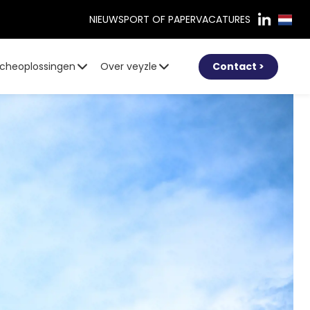
NIEUWS
PORT OF PAPER
VACATURES
cheoplossingen
Over veyzle
Contact >