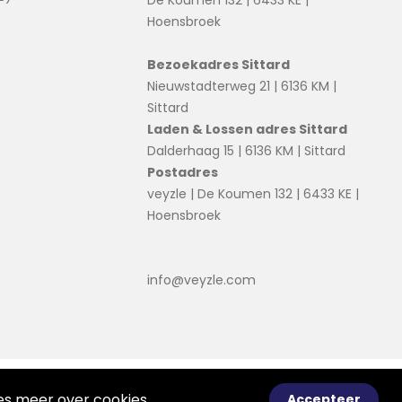
De Koumen 132 | 6433 KE |
Hoensbroek
Bezoekadres Sittard
Nieuwstadterweg 21 | 6136 KM |
Sittard
Laden & Lossen adres Sittard
Dalderhaag 15 | 6136 KM | Sittard
Postadres
veyzle | De Koumen 132 | 6433 KE |
Hoensbroek
info@veyzle.com
© 2026 Ortessa
Voorwaarden
Disclaimer
ees meer over
cookies
.
Accepteer