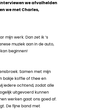
interviewen we afvalhelden
ken we met Charles,
r mijn werk. Dan zet ik ’s
anese muziek aan in de auto,
 kan beginnen!
oensbroek. Samen met mijn
 bakje koffie of thee en
j iedere ochtend, zodat alle
gelijk uitgevoerd kunnen
amen werken gaat ons goed af.
agt. De fijne band met