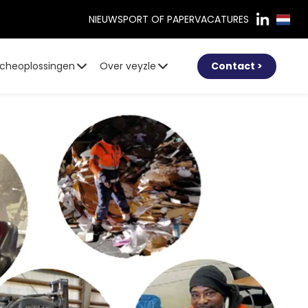
NIEUWS
PORT OF PAPER
VACATURES
cheoplossingen
Over veyzle
Contact >