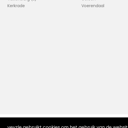
Kerkrade
Voerendaal
veyzle gebruikt cookies om het gebruik van de websi