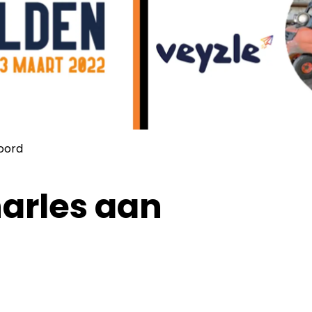
oord
arles aan