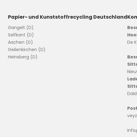
Papier- und Kunststoffrecycling Deutschland
Kon
Gangelt (D)
Bes
Selfkant (D)
Hoe
Aachen (D)
De K
Geilenkirchen (D)
Heinsberg (D)
Bes
Sitt
Nieu
Lad
Sitt
Dald
Pos
veyz
inf