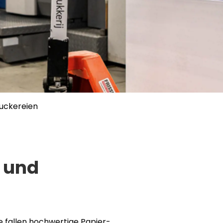
ruckereien
r und
e fallen hochwertige Papier-