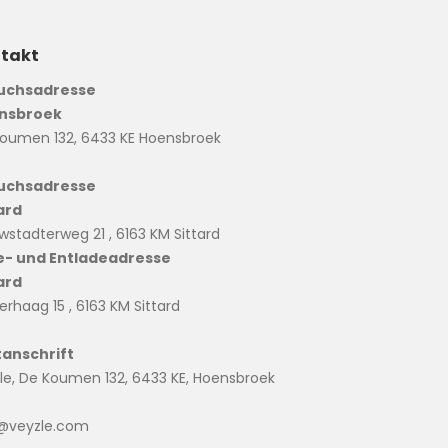
takt
uchsadresse
nsbroek
oumen 132, 6433 KE Hoensbroek
uchsadresse
ard
wstadterweg 21 , 6163 KM Sittard
e- und Entladeadresse
ard
erhaag 15 , 6163 KM Sittard
tanschrift
le, De Koumen 132, 6433 KE, Hoensbroek
o@veyzle.com