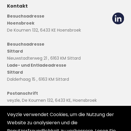
Kontakt
Besuchsadresse
Hoensbroek
De Koumen 132, 6433 KE Hoensbroek
Besuchsadresse
Sittard
Nieuwstadterweg 21 , 6163 KM Sittard
Lade- und Entladeadresse
Sittard
Dalderhaag 15 , 6163 KM Sittard
Postanschrift
veyzle, De Koumen 132, 6433 KE, Hoensbroek
Veyzle verwendet Cookies, um die Nutzung der
info@veyzle.com
Website zu analysieren und die
Benutzerfreundlichkeit zu verbessern. Lesen Sie